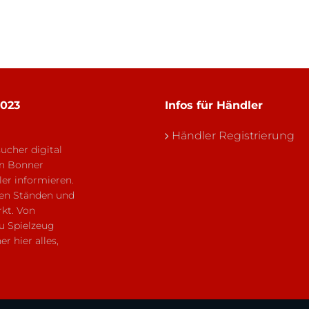
023
Infos für Händler
Händler Registrierung
cher digital
en Bonner
er informieren.
gen Ständen und
kt. Von
u Spielzeug
 hier alles,