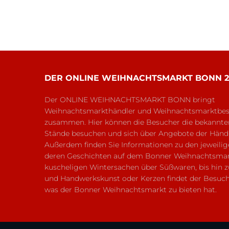
DER ONLINE WEIHNACHTSMARKT BONN 2
Der ONLINE WEIHNACHTSMARKT BONN bringt
Weihnachtsmarkthändler und Weihnachtsmarktbesu
zusammen. Hier können die Besucher die bekannt
Stände besuchen und sich über Angebote der Händl
Außerdem finden Sie Informationen zu den jeweili
deren Geschichten auf dem Bonner Weihnachtsmar
kuscheligen Wintersachen über Süßwaren, bis hin z
und Handwerkskunst oder Kerzen findet der Besucher
was der Bonner Weihnachtsmarkt zu bieten hat.