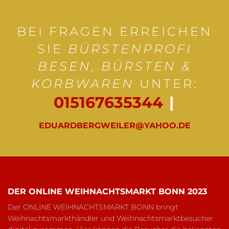
BEI FRAGEN ERREICHEN
SIE
BÜRSTENPROFI
BESEN, BÜRSTEN &
KORBWAREN
UNTER:
015167635344
|
EDUARDBERGWEILER@YAHOO.DE
DER ONLINE WEIHNACHTSMARKT BONN 2023
Der ONLINE WEIHNACHTSMARKT BONN bringt
Weihnachtsmarkthändler und Weihnachtsmarktbesucher