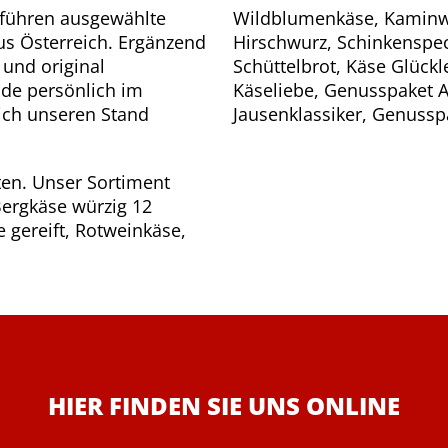
r führen ausgewählte
Wildblumenkäse, Kaminwu
us Österreich. Ergänzend
Hirschwurz, Schinkenspe
und original
Schüttelbrot, Käse Glück
nde persönlich im
Käseliebe, Genusspaket A
ich unseren Stand
Jausenklassiker, Genussp
ten. Unser Sortiment
Bergkäse würzig 12
 gereift, Rotweinkäse,
HIER FINDEN SIE UNS ONLINE