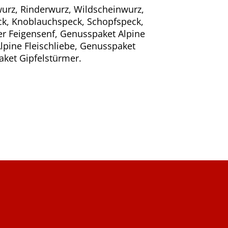
rz, Rinderwurz, Wildscheinwurz,
ck, Knoblauchspeck, Schopfspeck,
ler Feigensenf, Genusspaket Alpine
lpine Fleischliebe, Genusspaket
aket Gipfelstürmer.