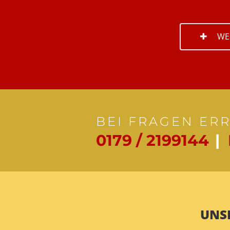
WE
BEI FRAGEN ER
0179 / 2199144
|
UNS