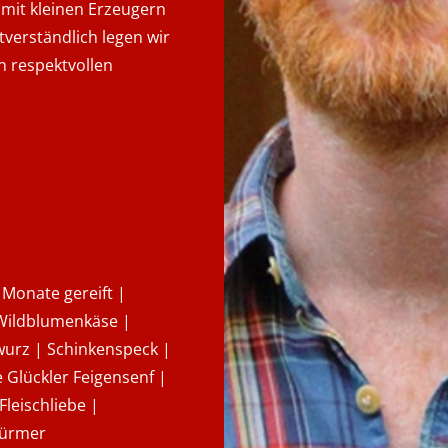
t mit kleinen Erzeugern
verständlich legen wir
n respektvollen
 Monate gereift |
 Wildblumenkäse |
wurz | Schinkenspeck |
 Glückler Feigensenf |
leischliebe |
türmer