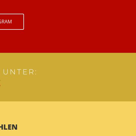
GRAM
UNTER:
E
HLEN