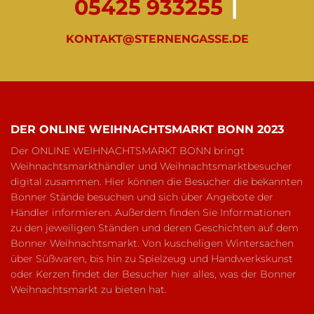
05425 933255
|
KONTAKT@STERNENGASSE.DE
DER ONLINE WEIHNACHTSMARKT BONN 2023
Der ONLINE WEIHNACHTSMARKT BONN bringt
Weihnachtsmarkthändler und Weihnachtsmarktbesucher
digital zusammen. Hier können die Besucher die bekannten
Bonner Stände besuchen und sich über Angebote der
Händler informieren. Außerdem finden Sie Informationen
zu den jeweiligen Ständen und deren Geschichten auf dem
Bonner Weihnachtsmarkt. Von kuscheligen Wintersachen
über Süßwaren, bis hin zu Spielzeug und Handwerkskunst
oder Kerzen findet der Besucher hier alles, was der Bonner
Weihnachtsmarkt zu bieten hat.