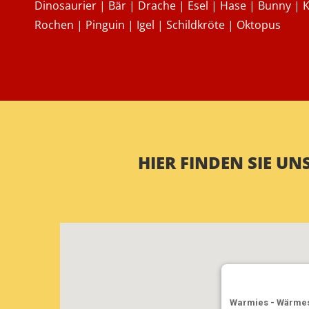
Dinosaurier | Bär | Drache | Esel | Hase | Bunny | 
Rochen | Pinguin | Igel | Schildkröte | Oktopus
HIER FINDEN SIE U
Warmies - Wärmest