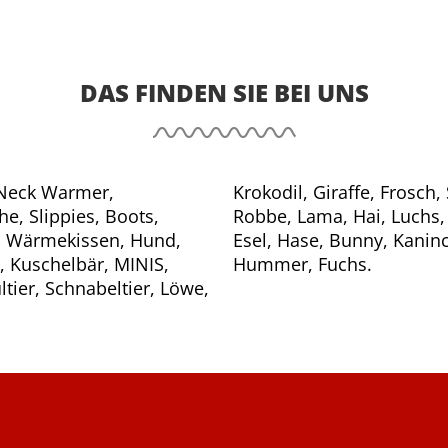
DAS FINDEN SIE BEI UNS
 Neck Warmer,
ing, Wärmeschal,
, Slippies, Boots,
aurier, Bär, Drache,
k, Wärmekissen, Hund,
chen, Igel, Oktopus,
, Kuschelbär, MINIS,
Hummer, Fuchs.
ier, Schnabeltier, Löwe,