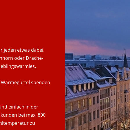
ür jeden etwas dabei.
nhorn oder Drache-
Lieblingswarmies.
 Wärmegürtel spenden
und einfach in der
ekunden bei max. 800
ühltemperatur zu