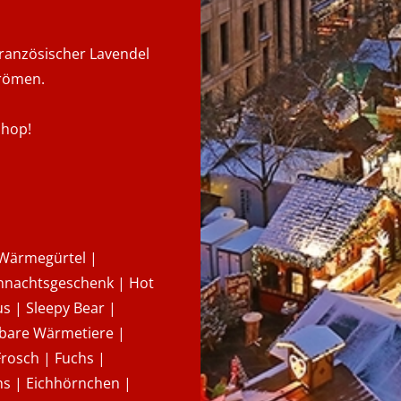
französischer Lavendel
trömen.
Shop!
Wärmegürtel |
ihnachtsgeschenk | Hot
s | Sleepy Bear |
mbare Wärmetiere |
 Frosch | Fuchs |
hs | Eichhörnchen |