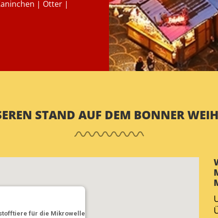
Kaninchen | Otter |
NSEREN STAND AUF DEM BONNER WE
U
Ü
offtiere für die Mikrowelle