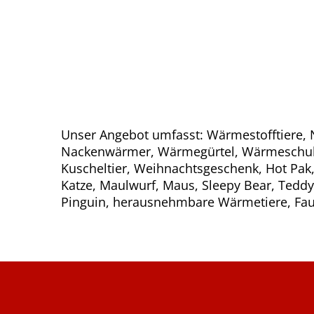
Unser Angebot umfasst: Wärmestofftiere,
Krokodil, Giraffe, Frosch, Schildkröte, Frischl
Nackenwärmer, Wärmegürtel, Wärmeschuhe
Robbe, Lama, Hai, Luchs, Eichhörnchen, Dinos
Kuscheltier, Weihnachtsgeschenk, Hot Pa
Esel, Hase, Bunny, Kaninchen, Otter, Ro
Katze, Maulwurf, Maus, Sleepy Bear, Teddy
Pinguin, herausnehmbare Wärmetiere, Fault